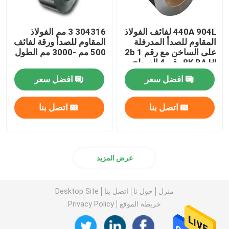
440A 904L لفائف الفولاذ
304316 3 مم الفولاذ
المقاوم للصدأ المدرفلة
المقاوم للصدأ ورقة لفائف
على الساخن مع رقم 1 2b
500 مم -3000 مم الطول
8K BA Hl رقم 4 السطح
افضل سعر
افضل سعر
اتصل بنا
اتصل بنا
عرض المزيد
منزل
حول نا
اتصل بنا
Desktop Site
خريطة الموقع
Privacy Policy