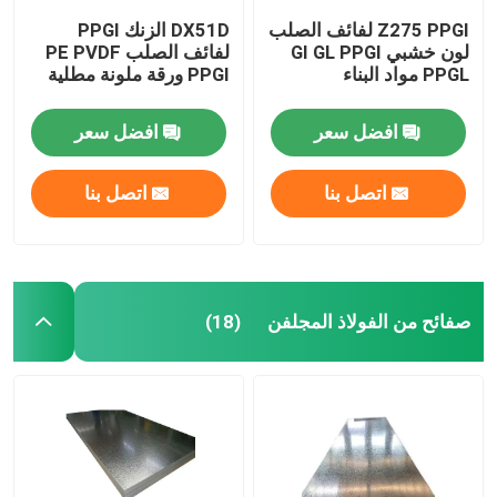
Z275 PPGI لفائف الصلب
DX51D الزنك PPGI
لون خشبي GI GL PPGI
لفائف الصلب PE PVDF
PPGL مواد البناء
PPGI ورقة ملونة مطلية
افضل سعر
افضل سعر
اتصل بنا
اتصل بنا
صفائح من الفولاذ المجلفن
(18)