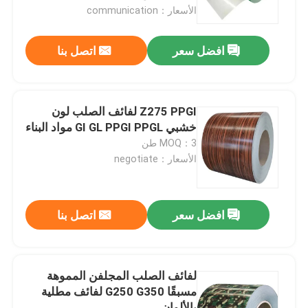
الأسعار：communication
معلومات عنا
افضل سعر
اتصل بنا
جولة في المعمل
Z275 PPGI لفائف الصلب لون
رقابة جودة
خشبي GI GL PPGI PPGL مواد البناء
MOQ：3 طن
الأسعار：negotiate
اتصل بنا
أخبار
افضل سعر
اتصل بنا
حالات
لفائف الصلب المجلفن المموهة
مسبقًا G250 G350 لفائف مطلية
لفائف الصلب المطلي بالألوان
بالألوان